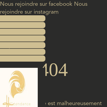
Nous rejoindre sur facebook
Nous
rejoindre sur instagram
Accueil
Head Spa
Soins & Rituels
ouleurs Signature
Coupe & Coiffage
Réservation
Contact
404
La page désirée est malheureusement