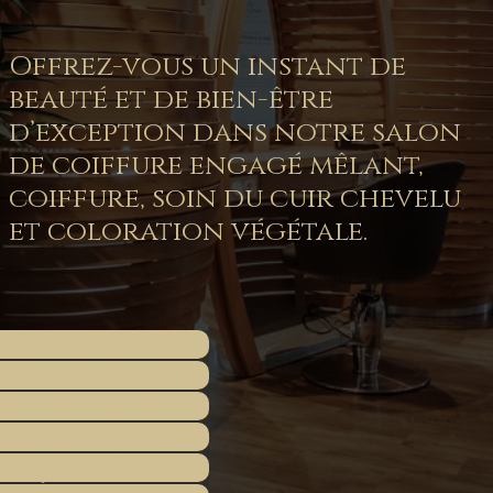
Offrez-vous un instant de
beauté et de bien-être
d’exception dans notre salon
de coiffure engagé mêlant,
coiffure, soin du cuir chevelu
et coloration végétale.
Accueil
Head Spa
Soins & Rituels
ouleurs Signature
Coupe & Coiffage