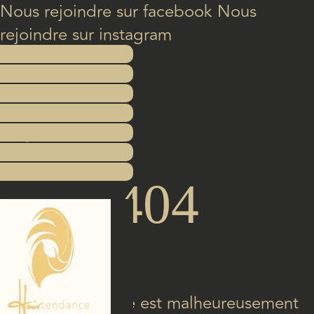
Nous rejoindre sur facebook
Nous
rejoindre sur instagram
Accueil
Head Spa
Soins & Rituels
ouleurs Signature
Coupe & Coiffage
Réservation
Contact
404
La page désirée est malheureusement